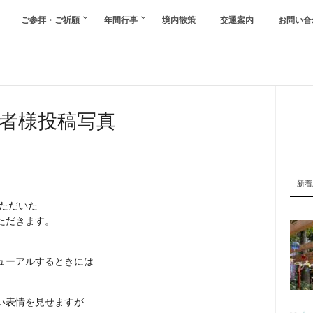
ご参拝・ご祈願
年間行事
境内散策
交通案内
お問い合
者様投稿写真
新着
ただいた
ただきます。
ューアルするときには
い表情を見せますが