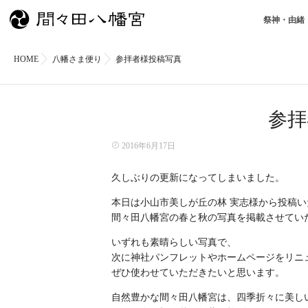
祭神・由緒
HOME
八幡さま便り
参拝者様投稿写真
参拝
2016年6月17日
久しぶりの更新になってしまいました。
本日は小山市美しが丘の林 実志様から投稿い
間々田八幡宮の春と秋の写真を掲載させてい
いずれも素晴らしい写真で、
次に神社パンフレットやホームページをリニ
ぜひ使わせていただきたいと思います。
自然豊かな間々田八幡宮は、四季折々に美し