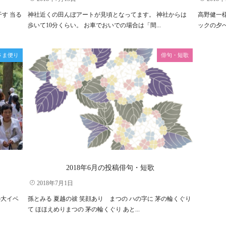
す 当る
神社近くの田んぼアートが見頃となってます。 神社からは
高野健一
歩いて10分くらい。 お車でおいでの場合は「間...
ックの夕べ
さま便り
俳句・短歌
！
2018年6月の投稿俳句・短歌
2018年7月1日
の大イベ
孫とみる 夏越の祓 笑顔あり まつの ハの字に 茅の輪くぐり
て ほほえめりまつの 茅の輪くぐり あと...