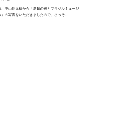
様、中山怜児様から「夏越の祓とブラジルミュージ
」の写真をいただきましたので、さっそ...