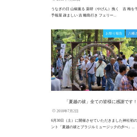
うなぎの日 山椒薫る 薬研（やげん）挽く 吉 梅を干
予報屋 疎ましい 吉 離島行き フェリー...
お祭り報告
八幡
「夏越の祓」全ての皆様に感謝です
2018年7月2日
6月30日（土）に開催させていただきました神社初
ント「夏越の祓とブラジルミュージックの夕べ」...