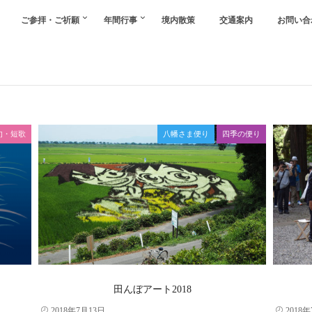
ご参拝・ご祈願
年間行事
境内散策
交通案内
お問い合
句・短歌
八幡さま便り
四季の便り
田んぼアート2018
2018年7月13日
2018