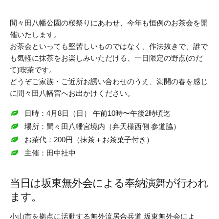
間々田八幡公園の桜祭りにあわせ、今年も恒例のお茶会を開
催いたします。
お茶会といっても堅苦しいものではなく、作法抜きで、誰で
も気軽に抹茶をお楽しみいただける、一日限定の野点(のだ
て)喫茶です。
どうぞご家族・ご近所お誘い合わせのうえ、満開の春を感じ
に間々田八幡宮へお出かけください。
日時：4月8日（日） 午前10時〜午後2時頃迄
場所：間々田八幡宮境内（弁天様西側 参道脇）
お茶代：200円（抹茶＋お茶菓子付き）
主催：田中社中
当日は坂東無外会による奉納演舞が行われ
ます。
小山市を拠点に活動する無外流居合兵道 坂東無外会によ