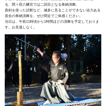
る、間々田八幡宮では二回目となる奉納演舞。
真剣を使った試斬など、滅多に見ることができない迫力ある
居合の奉納演舞を、ぜひ間近でご体感ください。
当日は、午前11時頃から1時間ほどの演舞を予定しておりま
す。お見逃しなく。