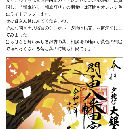
また、今年も児童虐待防止の「オレンジシンボル運動」に賛
同し、「和傘飾り・和傘灯り」の期間中は夜間もオレンジ色
にライトアップします。
ぜひ皆さん見に来てくださいね。
そんな間々田八幡宮のシンボル「夕焼け銀杏」を御朱印にし
てみました。
はらはらと舞い落ちる銀杏の葉。相撲場の地面が黄色の絨毯
で埋め尽くされる落ち葉の時期も壮観ですよ！