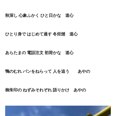
秋深し 心象ふかく ひと日かな 道心
ひとり身で はじめて過す 冬炬燵 道心
あらたまの 電話注文 初荷かな 道心
鴨のむれ パンをねらって 人を追う あやの
御朱印の ねずみそれぞれ 語りかけ あやの