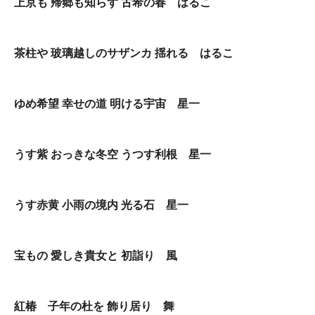
上京も 帰郷も知らず 古希の春 はるこ
茶柱や 玻璃越しのサザンカ 揺れる はるこ
ゆめ希望 幸せの道 明ける宇宙 星一
うす紫 おっきな冬空 うつす利根 星一
うす赤黄 小雨の境内 光る石 星一
宝もの 愛しき貴女と 初詣り 風
紅椿 子年の杜を 飾り居り 舞