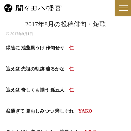
2017年8月の投稿俳句・短歌
2017年9月1日
緑陰に 池藻風うけ 作句せり
仁
迎え盆 先祖の軌跡 辿るかな
仁
迎え盆 奇しくも揃う 孫五人
仁
盆過ぎて 夏おしみつつ 蝉しぐれ
YAKO