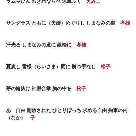
ラムネびん 窓ぎわならべ 涼風ふく
えみこ
サングラス ともに（夫婦）めぐりし しまなみの道
孝雄
汗光る しまなみの道に 銀輪に
孝雄
夏嵐し 雷様（らいさま）雨に 勝つ手なし
松子
茅の輪抜け 神殿合掌 胸の中を
松子
あゝ自由 開放された ひとりぼっち 求める自由 拘束の内
（なか）
子