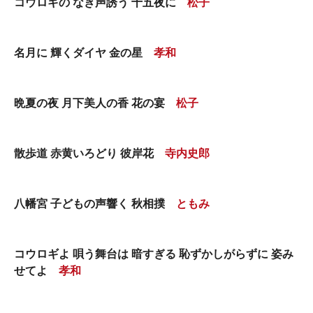
コウロギの なき声誘う 十五夜に
松子
名月に 輝くダイヤ 金の星
孝和
晩夏の夜 月下美人の香 花の宴
松子
散歩道 赤黄いろどり 彼岸花
寺内史郎
八幡宮 子どもの声響く 秋相撲
ともみ
コウロギよ 唄う舞台は 暗すぎる 恥ずかしがらずに 姿み
せてよ
孝和