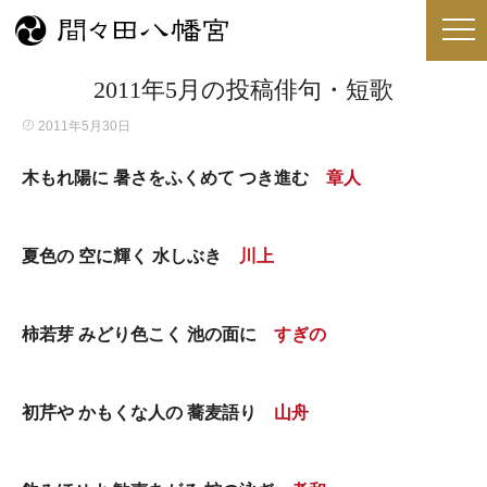
2011年5月の投稿俳句・短歌
2011年5月30日
木もれ陽に 暑さをふくめて つき進む
章人
夏色の 空に輝く 水しぶき
川上
柿若芽 みどり色こく 池の面に
すぎの
初芹や かもくな人の 蕎麦語り
山舟