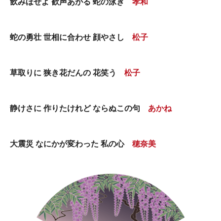
飲みほせよ 歓声あがる 蛇の泳ぎ
孝和
蛇の勇壮 世相に合わせ 顔やさし
松子
草取りに 狭き花だんの 花笑う
松子
静けさに 作りたけれど ならぬこの句
あかね
大震災 なにかが変わった 私の心
穂奈美